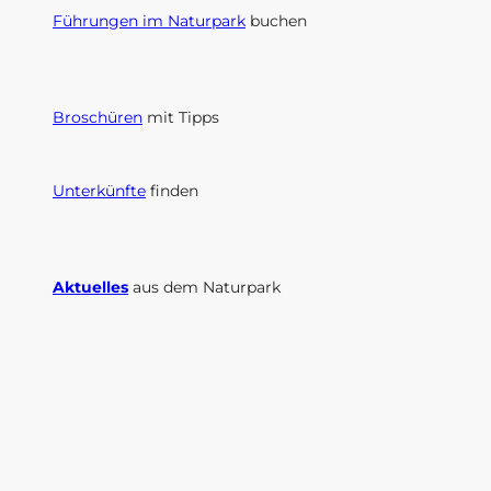
Führungen im Naturpark
buchen
Broschüren
mit Tipps
Unterkünfte
finden
Aktuelles
aus dem Naturpark
I
F
n
a
s
c
t
e
a
b
g
o