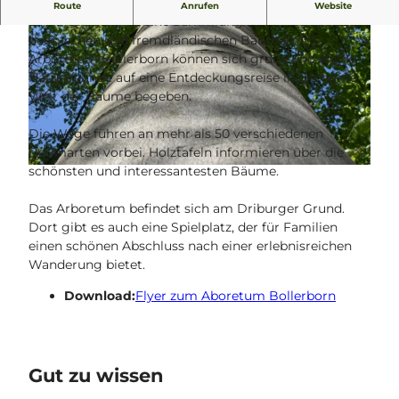
Ein Baumgarten aus dem Jahr 1978
Route
Anrufen
Website
Ein Arboretum ist eine Sammlung von verschiedenen
heimischen und fremdländischen Bäumen. Im
Arboretum Bollerborn können sich große und kleine
Naturfreunde auf eine Entdeckungsreise in die bunte
Welt der Bäume begeben.
© Kreis Paderborn |
CC-BY-SA
Die Wege führen an mehr als 50 verschiedenen
Baumarten vorbei. Holztafeln informieren über die
schönsten und interessantesten Bäume.
© Kreis Paderborn, NPinke |
CC-BY-SA
Das Arboretum befindet sich am Driburger Grund.
Dort gibt es auch eine Spielplatz, der für Familien
einen schönen Abschluss nach einer erlebnisreichen
Wanderung bietet.
Download:
Flyer zum Aboretum Bollerborn
Gut zu wissen