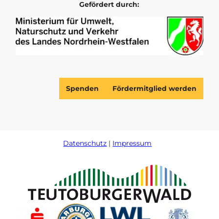
r
o
Gefördert durch:
a
k
m
Spenden
Fördermitglied werden
Datenschutz
Impressum