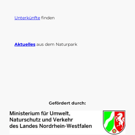
Unterkünfte
finden
Aktuelles
aus dem Naturpark
I
F
n
a
s
c
t
e
a
b
g
o
r
o
Gefördert durch:
a
k
m