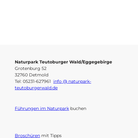
u
N
n
a
e
t
u
© Un
r
dine
Groth
e
p
a
r
k
-
Naturpark Teutoburger Wald/Eggegebirge
P
Grotenburg 52
a
32760 Detmold
r
Tel: 05231-627961
info @ naturpark-
t
teutoburgerwald.de
n
e
r
Führungen im Naturpark
buchen
Broschüren
mit Tipps