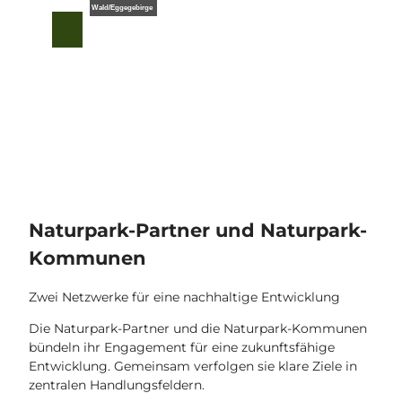
euto
Z
© Naturpark Teutoburger Wald/Eggegebirge
u
T
Suche
Menü
m
e
I
i
n
l
h
e
a
n
l
t
Naturpark-Partner und Naturpark-
Kommunen
Zwei Netzwerke für eine nachhaltige Entwicklung
Die Naturpark-Partner und die Naturpark-Kommunen
bündeln ihr Engagement für eine zukunftsfähige
Entwicklung. Gemeinsam verfolgen sie klare Ziele in
zentralen Handlungsfeldern.