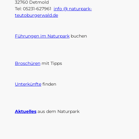
32760 Detmold
Tel: 05231-627961
info @ naturpark-
teutoburgerwald.de
Führungen im Naturpark
buchen
Broschüren
mit Tipps
Unterkünfte
finden
Aktuelles
aus dem Naturpark
I
F