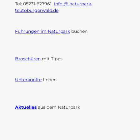
Tel: 05231-627961
info @ naturpark-
teutoburgerwald.de
Führungen im Naturpark
buchen
Broschüren
mit Tipps
Unterkünfte
finden
Aktuelles
aus dem Naturpark
I
F
n
a