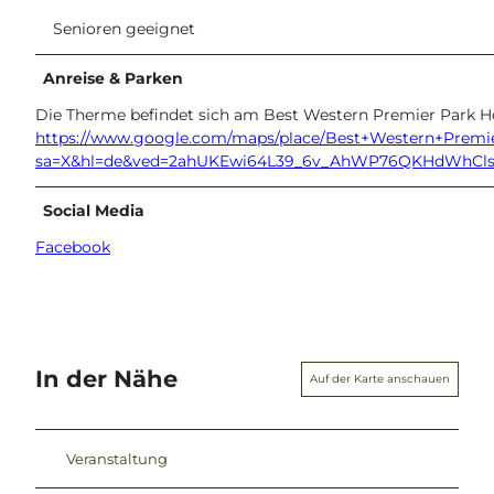
Senioren geeignet
Anreise & Parken
Die Therme befindet sich am Best Western Premier Park Ho
https://www.google.com/maps/place/Best+Western+Premie
sa=X&hl=de&ved=2ahUKEwi64L39_6v_AhWP76QKHdWhCl
Social Media
Facebook
In der Nähe
Auf der Karte anschauen
Veranstaltung