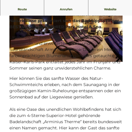
Warum in die Ferne schweifen, wenn das Gute
Route
Anrufen
Website
doch so nah? Vor einer landschaftlich einmaligen
Naturkulisse präsentiert sich das Bad Lippspringer
BEST WESTERN PREMIER Park Hotel & Spa.
Lassen Sie die Seele baumeln in dem frisch
renovierten und erweiterten Bade- und
Saunalandschaft Arminius Therme. Der in ein Meer aus
© Christoph Leniger Fotografie GmbH Paderborn
farbenprächtigen Blumenarrangements getauchte
Kaiser-Karls-Park entfaltet jedes Jahr im Frühjahr und
© Christoph Leniger Fotografie GmbH Paderborn
Sommer seinen ganz unwiderstehlichen Charme.
Hier können Sie das sanfte Wasser des Natur-
Schwimmteichs erleben, nach dem Saunagang in der
großzügigen Kamin-Ruhelounge entspannen oder ein
Sonnenbad auf der Liegewiese genießen.
Als eine Oase des unendlichen Wohlbefindens hat sich
die zum 4-Sterne-Superior-Hotel gehörende
Badelandschaft „Arminius Therme“ bereits bundesweit
einen Namen gemacht. Hier kann der Gast das sanfte