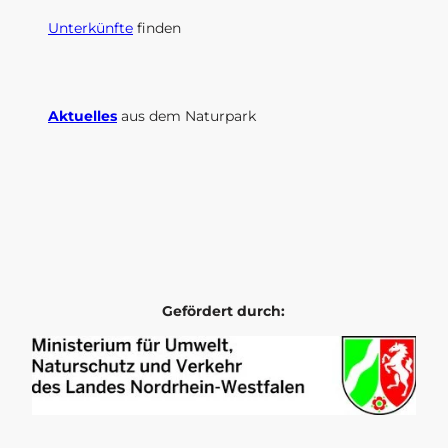
Unterkünfte
finden
Aktuelles
aus dem Naturpark
I
F
n
a
s
c
t
e
a
b
g
o
r
o
Gefördert durch:
a
k
m