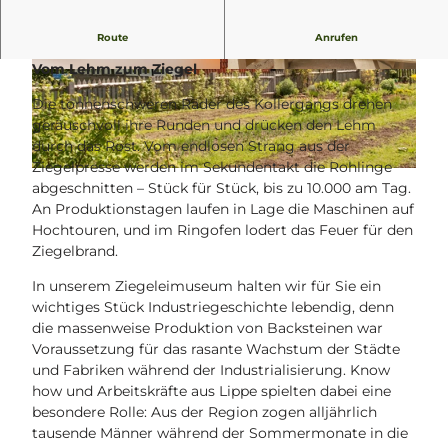
Willkommen im LWL-Industriemuseum in Lage
Route
Anrufen
Vom Lehm zum Ziegel
© Teutoburger Wald Tourismus, M. Schoberer
© Teutoburger Wald - Bad Salzuflen - Kerstin P
aar |
CC-BY-SA
Die tonnenschweren Räder des Kollergangs drehen
geräuschvoll ihre Runden und drücken den Lehm
durch das Rost. Vom endlosen Strang aus der
Ziegelpresse werden im Sekundentakt die Rohlinge
© LWL-Industriemuseum, Annette Hudemann
abgeschnitten – Stück für Stück, bis zu 10.000 am Tag.
An Produktionstagen laufen in Lage die Maschinen auf
Hochtouren, und im Ringofen lodert das Feuer für den
Ziegelbrand.
In unserem Ziegeleimuseum halten wir für Sie ein
wichtiges Stück Industriegeschichte lebendig, denn
die massenweise Produktion von Backsteinen war
Voraussetzung für das rasante Wachstum der Städte
und Fabriken während der Industrialisierung. Know
how und Arbeitskräfte aus Lippe spielten dabei eine
besondere Rolle: Aus der Region zogen alljährlich
tausende Männer während der Sommermonate in die