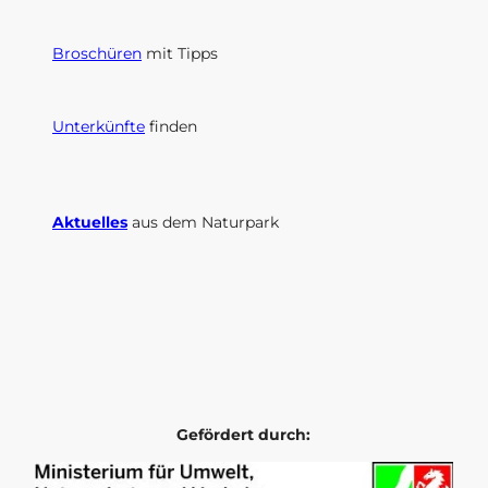
Broschüren
mit Tipps
Unterkünfte
finden
Aktuelles
aus dem Naturpark
I
F
n
a
s
c
t
e
a
b
g
o
r
o
Gefördert durch:
a
k
m