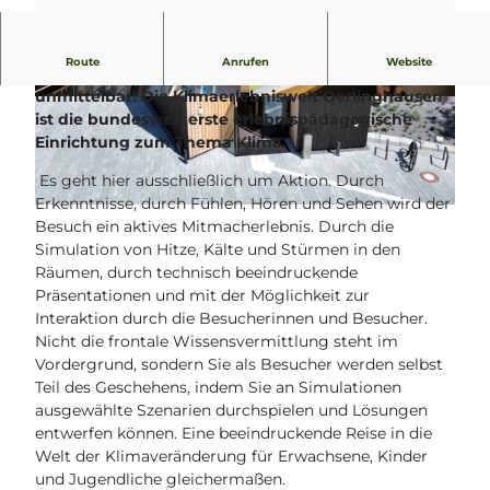
Route
Anrufen
Website
Erleben Sie Klimafolgen und -ereignisse
unmittelbar! Die Klimaerlebniswelt Oerlinghausen
© Teutoburger Wald Tourismus, D. Ketz
© Teutoburger Wald Tourismus, D. Ketz
ist die bundesweit erste erlebnispädagogische
Einrichtung zum Thema Klima.
Es geht hier ausschließlich um Aktion. Durch
Erkenntnisse, durch Fühlen, Hören und Sehen wird der
K
Besuch ein aktives Mitmacherlebnis. Durch die
E
Simulation von Hitze, Kälte und Stürmen in den
W
Räumen, durch technisch beeindruckende
_
Präsentationen und mit der Möglichkeit zur
A
Interaktion durch die Besucherinnen und Besucher.
u
Nicht die frontale Wissensvermittlung steht im
ß
Vordergrund, sondern Sie als Besucher werden selbst
e
Teil des Geschehens, indem Sie an Simulationen
n
ausgewählte Szenarien durchspielen und Lösungen
a
entwerfen können. Eine beeindruckende Reise in die
n
Welt der Klimaveränderung für Erwachsene, Kinder
s
und Jugendliche gleichermaßen.