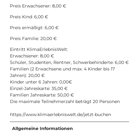
e
Preis Erwachsener: 8,00 €
i
Preis Kind: 6,00 €
s
L
Preis ermäßigt: 6,00 €
i
p
Preis Familie: 20,00 €
p
Eintritt KlimaErlebnisWelt:
e
Erwachsener: 8,00 €
.
Schüler, Studenten, Rentner, Schwerbehinderte: 6,00 €
j
Familien (2 Erwachsene und max. 4 Kinder bis 17
p
Jahren): 20,00 €
g
Kinder unter 6 Jahren: 0,00€
Einzel-Jahreskarte: 35,00 €
Familien Jahreskarte: 50,00 €
Die maximale Teilnehmerzahl beträgt 20 Personen
https://www.klimaerlebniswelt.de/jetzt-buchen
Allgemeine Informationen