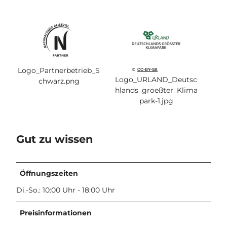
i
c
h
t
_
D
r
Logo_Partnerbetrieb_S
©
CC-BY-SA
o
Logo_URLAND_Deutsc
chwarz.png
h
hlands_groeßter_Klima
n
park-1.jpg
e
_
6
Gut zu wissen
-
k
l
e
Öffnungszeiten
i
Di.-So.: 10:00 Uhr - 18:00 Uhr
n
©
Preisinformationen
K
r