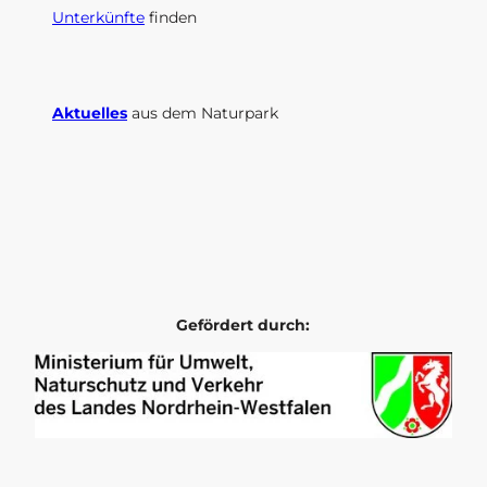
Unterkünfte
finden
Aktuelles
aus dem Naturpark
I
F
n
a
s
c
t
e
a
b
g
o
r
o
Gefördert durch:
a
k
m