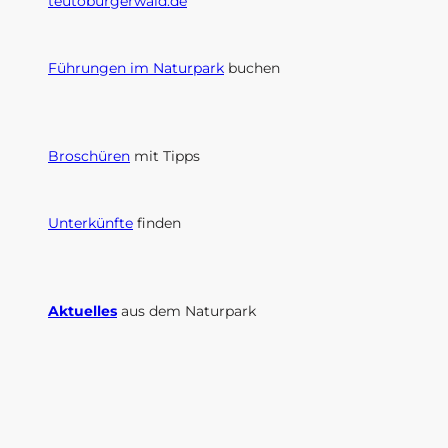
teutoburgerwald.de
Führungen im Naturpark
buchen
Broschüren
mit Tipps
Unterkünfte
finden
Aktuelles
aus dem Naturpark
I
F
n
a
s
c
t
e