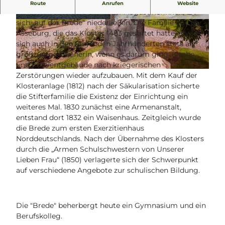
Ein einfaches Leben, geprägt von Arbeit und Gebet –
Route
Anrufen
Website
danach strebten die Herforder Augustinerinnen, die
sich „auf der Brede“ niederließen. Die Familie von der
© Teutoburger Wald Tourismus/Stadt Brakel |
© Teutoburger Wald Tourismus/Stadt Brakel |
CC-BY-SA
CC-BY-SA
Asseburg, die das Kloster 1483 gestiftet hatte, erwies
sich auch in den folgenden Jahrhunderten stets als
großzügige Gönnerin, wenn es darum ging, Kirche
und Konventgebäude nach kriegerischen
© Frank Grawe
Zerstörungen wieder aufzubauen. Mit dem Kauf der
Klosteranlage (1812) nach der Säkularisation sicherte
die Stifterfamilie die Existenz der Einrichtung ein
weiteres Mal. 1830 zunächst eine Armenanstalt,
entstand dort 1832 ein Waisenhaus. Zeitgleich wurde
die Brede zum ersten Exerzitienhaus
Norddeutschlands. Nach der Übernahme des Klosters
durch die „Armen Schulschwestern von Unserer
Lieben Frau“ (1850) verlagerte sich der Schwerpunkt
auf verschiedene Angebote zur schulischen Bildung.
Die "Brede" beherbergt heute ein Gymnasium und ein
Berufskolleg.