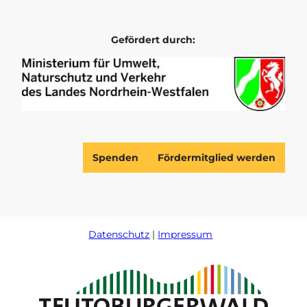
a
b
g
o
r
o
Gefördert durch:
a
k
m
Spenden
Fördermitglied werden
Datenschutz
Impressum