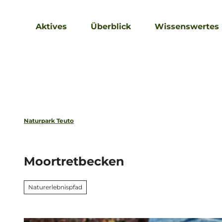
Z
u
Aktives
Überblick
Wissenswertes
m
I
n
h
a
l
t
Naturpark Teuto
Moortretbecken
Naturerlebnispfad