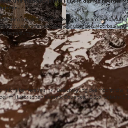
ken und stecken Sie Ihre Füße in das Meinberger Mo
rhanden.
t mit dem heilsamen Schwefelmoor, das am Rande des
abgebaut wurde. Erfahren Sie mehr über den Moorbau und
orlebensräume.
© GesUndTourismus Horn-Bad Meinberg GmbH, Sinya N
nicht barrierefrei) inkl. Besichtigung des Moorstichs:
 im Historischen Kurpark Dauer: ca. 1,5 Std. Gebühr: 5