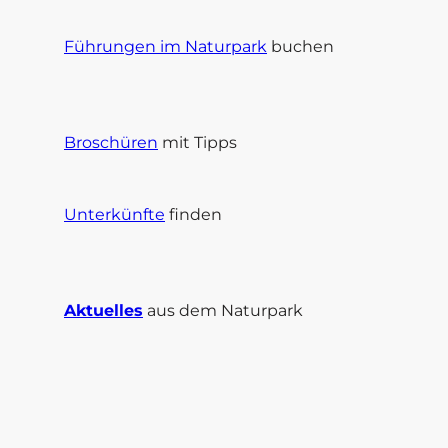
Führungen im Naturpark
buchen
Broschüren
mit Tipps
Unterkünfte
finden
Aktuelles
aus dem Naturpark
I
F
n
a
s
c