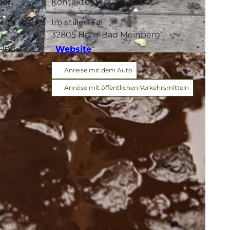
or.
Kontaktdaten
Im stillen Tal
32805
Horn-Bad Meinberg
 den
Website
ielsen |
CC-BY-SA
Anreise mit dem Auto
Anreise mit öffentlichen Verkehrsmitteln
 Immer
,00 €