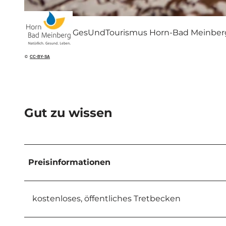
© Tourismus NRW e.V. |
CC-BY-SA
GesUndTourismus Horn-Bad Meinbe
©
CC-BY-SA
Gut zu wissen
Preisinformationen
kostenloses, öffentliches Tretbecken