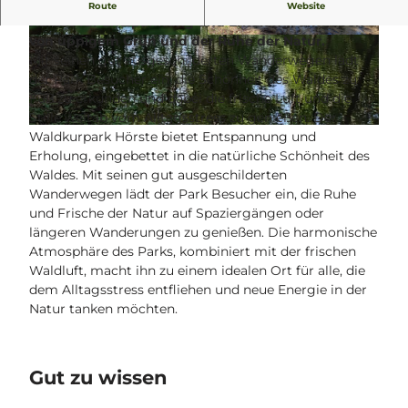
Der Waldkurpark Hörste bietet eine malerische
Route
Website
Kulisse für Entspannung und Erholung, umgeben
von üppigem Grün und der Ruhe der Natur.
© L.Noke |
CC-BY-SA
© Noke |
CC-BY-SA
Mit seinen gut ausgeschilderten Wanderwegen lädt
der Park Besucher ein, die Schönheit des Waldes zu
Fuß zu erkunden und dabei die frische Luft und die
Stille weitab vom Alltagsstress zu genießen. Der
© L.Noke |
CC-BY-SA
Waldkurpark Hörste bietet Entspannung und
Erholung, eingebettet in die natürliche Schönheit des
Waldes. Mit seinen gut ausgeschilderten
Wanderwegen lädt der Park Besucher ein, die Ruhe
und Frische der Natur auf Spaziergängen oder
längeren Wanderungen zu genießen. Die harmonische
Atmosphäre des Parks, kombiniert mit der frischen
Waldluft, macht ihn zu einem idealen Ort für alle, die
dem Alltagsstress entfliehen und neue Energie in der
Natur tanken möchten.
Gut zu wissen