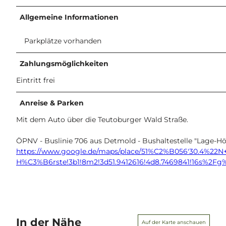
Allgemeine Informationen
Parkplätze vorhanden
Zahlungsmöglichkeiten
Eintritt frei
Anreise & Parken
Mit dem Auto über die Teutoburger Wald Straße.
ÖPNV - Buslinie 706 aus Detmold - Bushaltestelle "Lage-Hö
https://www.google.de/maps/place/51%C2%B056'30.4%22N+
H%C3%B6rste!3b1!8m2!3d51.9412616!4d8.7469841!16s%2Fg%
In der Nähe
Auf der Karte anschauen