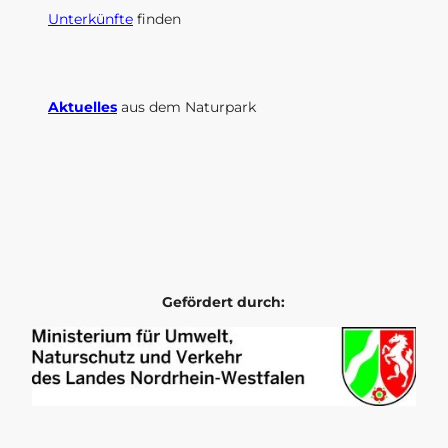
Unterkünfte
finden
Aktuelles
aus dem Naturpark
I
F
n
a
s
c
t
e
a
b
g
o
r
o
Gefördert durch:
a
k
m