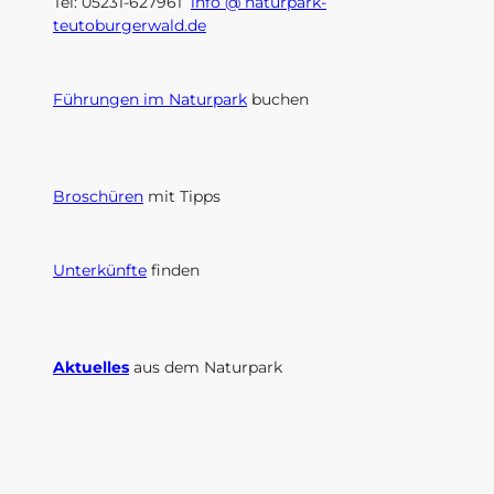
Tel: 05231-627961
info @ naturpark-
teutoburgerwald.de
Führungen im Naturpark
buchen
Broschüren
mit Tipps
Unterkünfte
finden
Aktuelles
aus dem Naturpark
I
F
n
a
s
c