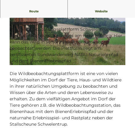
Von der Wildbeobachtungsplattform können Sie
Route
Website
das Sikawild im angrenzenden Gehege
beobachten.
Die Wildbeobachtungsplattform Schwelentrup steht
oberhalb des Sikawildgeheges am Habichtsberg. Hier
kann das Wild in seiner natürlichen Umgebung
beobachtet werden. Die Plattform liegt am
© Lippe Tourismus & Marketing GmbH |
CC-BY-SA
zertifizierten Rundwanderweg NABU Naturlehrpfad
und dem BienenErlebnispfad.
© Dr. Wolfgang Diekmeier |
CC-BY-SA
Die Wildbeobachtungsplattform ist eine von vielen
Möglichkeiten im Dorf der Tiere, Haus- und Wildtiere
in ihrer natürlichen Umgebung zu beobachten und
Wissen über die Arten und deren Lebensweise zu
erhalten. Zu dem vielfältigen Angebot im Dorf der
Tiere gehören z.B. die Wildbeobachtungsstation, das
Bienenhaus mit dem BienenErlebnispfad und der
naturnahe Erlebnisspiel- und Rastplatz neben der
Stallscheune Schwelentrup.