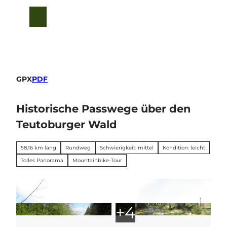
euto
Z
u
T
Suche
Menü
m
e
I
i
n
l
h
e
a
n
l
GPX
PDF
t
Historische Passwege über den
Teutoburger Wald
58,16 km lang
Rundweg
Schwierigkeit: mittel
Kondition: leicht
Tolles Panorama
Mountainbike-Tour