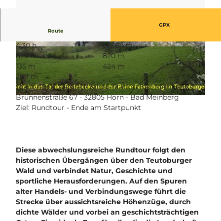
GPX
Route
4:30 h
58,16 km
© Manfred Wiehenkamp, HAVERGOH Hotel - H
© Manfred Wiehenkamp, HAVERGOH Hotel - H
820 m
820 m
-BM |
CC-BY-SA
-BM |
CC-BY-SA
135 m
424 m
289 m
Start: ADFC Fahrrad- & Info-Station Bad Meinberg -
Brunnenstraße 67 - 32805 Horn - Bad Meinberg
© Manfred Wiehenkamp, HAVERGOH Hotel - H-BM |
CC-BY-SA
Ziel: Rundtour - Ende am Startpunkt
Diese abwechslungsreiche Rundtour folgt den
historischen Übergängen über den Teutoburger
Wald und verbindet Natur, Geschichte und
sportliche Herausforderungen. Auf den Spuren
alter Handels- und Verbindungswege führt die
Strecke über aussichtsreiche Höhenzüge, durch
dichte Wälder und vorbei an geschichtsträchtigen