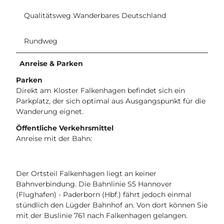
w
Qualitätsweg Wanderbares Deutschland
a
l
d
Rundweg
-
t
Anreise & Parken
o
Parken
u
Direkt am Kloster Falkenhagen befindet sich ein
r
Parkplatz, der sich optimal aus Ausgangspunkt für die
i
Wanderung eignet.
s
m
Öffentliche Verkehrsmittel
u
Anreise mit der Bahn:
s
-
d
Der Ortsteil Falkenhagen liegt an keiner
-
Bahnverbindung. Die Bahnlinie S5 Hannover
k
(Flughafen) - Paderborn (Hbf.) fährt jedoch einmal
e
stündlich den Lügder Bahnhof an. Von dort können Sie
t
mit der Buslinie 761 nach Falkenhagen gelangen.
z