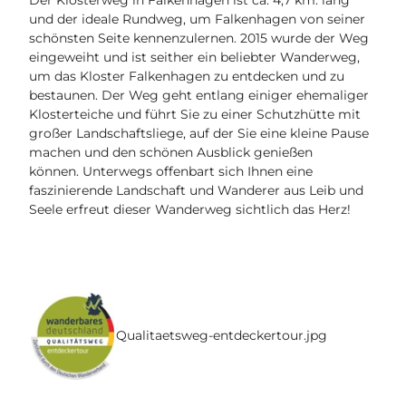
e
und der ideale Rundweg, um Falkenhagen von seiner
r
schönsten Seite kennenzulernen. 2015 wurde der Weg
-
eingeweiht und ist seither ein beliebter Wanderweg,
f
um das Kloster Falkenhagen zu entdecken und zu
a
bestaunen. Der Weg geht entlang einiger ehemaliger
l
Klosterteiche und führt Sie zu einer Schutzhütte mit
k
großer Landschaftsliege, auf der Sie eine kleine Pause
e
machen und den schönen Ausblick genießen
n
können. Unterwegs offenbart sich Ihnen eine
h
faszinierende Landschaft und Wanderer aus Leib und
a
Seele erfreut dieser Wanderweg sichtlich das Herz!
g
e
n
-
d
r
e
Qualitaetsweg-entdeckertour.jpg
h
s
c