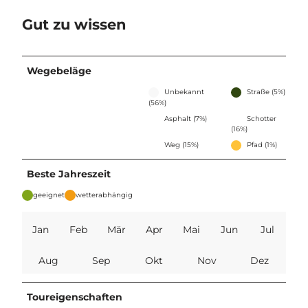
h
u
Gut zu wissen
t
z
h
Wegebeläge
-
t
Unbekannt
Straße (5%)
t
(56%)
e
Asphalt (7%)
Schotter
(16%)
-
Weg (15%)
Pfad (1%)
t
e
Beste Jahreszeit
u
t
geeignet
wetterabhängig
o
b
Jan
Feb
Mär
Apr
Mai
Jun
Jul
u
r
Aug
Sep
Okt
Nov
Dez
g
e
r
Toureigenschaften
-