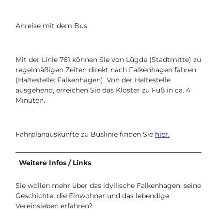
-
0
9
Anreise mit dem Bus:
9
-
j
Mit der Linie 761 können Sie von Lügde (Stadtmitte) zu
p
regelmäßigen Zeiten direkt nach Falkenhagen fahren
g
(Haltestelle: Falkenhagen). Von der Haltestelle
.
ausgehend, erreichen Sie das Kloster zu Fuß in ca. 4
j
Minuten.
p
g
Fahrplanauskünfte zu Buslinie finden Sie
hier.
Weitere Infos / Links
Sie wollen mehr über das idyllische Falkenhagen, seine
Geschichte, die Einwohner und das lebendige
Vereinsleben erfahren?