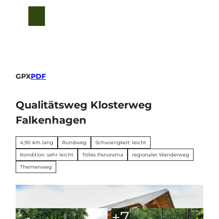
euto
Z
u
T
Suche
Menü
m
e
I
i
n
l
h
e
a
n
l
GPX
PDF
t
Qualitätsweg Klosterweg
Falkenhagen
4,90 km lang
Rundweg
Schwierigkeit: leicht
Kondition: sehr leicht
Tolles Panorama
regionaler Wanderweg
Themenweg