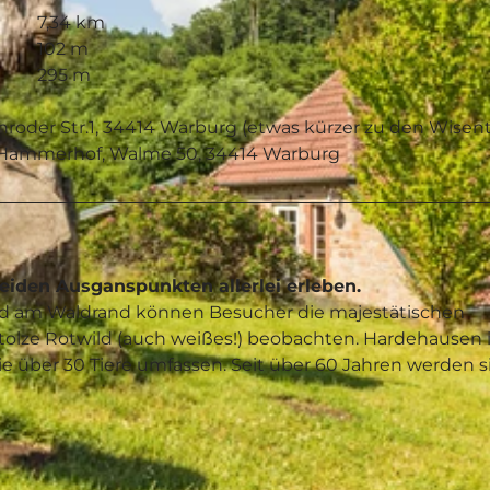
7,34 km
102 m
295 m
roder Str.1, 34414 Warburg (etwas kürzer zu den Wisen
 Hammerhof, Walme 50, 34414 Warburg
iden Ausganspunkten allerlei erleben.
d am Waldrand können Besucher die majestätischen
tolze Rotwild (auch weißes!) beobachten. Hardehausen i
ie über 30 Tiere umfassen. Seit über 60 Jahren werden s