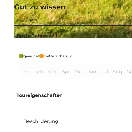
Gut zu wissen
© Naturpark Teutoburger Wald/Eggegebirge |
CC-BY-SA
Beste Jahreszeit
© Teutoburger Wald Tourismus, Anton Röser |
CC-BY-SA
geeignet
wetterabhängig
Jan
Feb
Mär
Apr
Mai
Jun
Jul
Aug
S
Toureigenschaften
Beschilderung