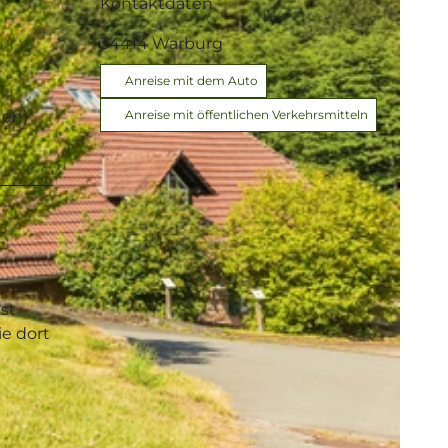
Kontaktdaten
34414
Warburg
Anreise mit dem Auto
ten)
Anreise mit öffentlichen Verkehrsmitteln
st
ie dort