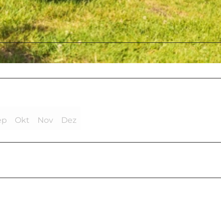
ep
Okt
Nov
Dez