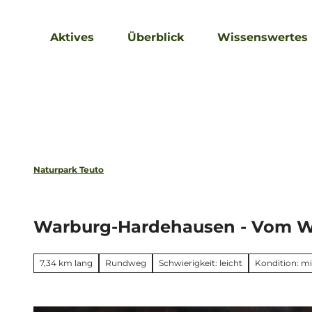
Z
u
Aktives
Überblick
Wissenswertes
m
I
n
h
a
l
t
Naturpark Teuto
Warburg-Hardehausen - Vom W
7,34 km lang
Rundweg
Schwierigkeit: leicht
Kondition: mi