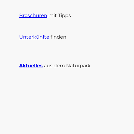
Broschüren
mit Tipps
Unterkünfte
finden
Aktuelles
aus dem Naturpark
I
F
n
a
s
c
t
e
a
b
g
o
r
o