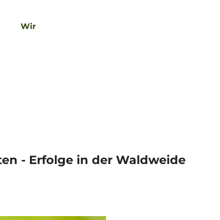
Wir
T
Suche
e
i
l
e
n
ten - Erfolge in der Waldweide