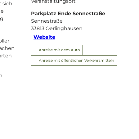
Veranstaltungsort
 sich
ge
Parkplatz Ende Sennestraße
ng
Sennestraße
33813
Oerlinghausen
Website
ller
lächen
Anreise mit dem Auto
arten
Anreise mit öffentlichen Verkehrsmitteln
n