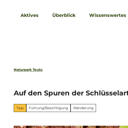
Z
u
Aktives
Überblick
Wissenswertes
m
I
n
h
a
l
t
Naturpark Teuto
Auf den Spuren der Schlüsselar
Tipp
Führung/Besichtigung
Wanderung