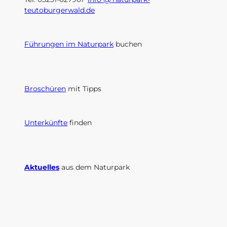
teutoburgerwald.de
Führungen im Naturpark
buchen
Broschüren
mit Tipps
Unterkünfte
finden
Aktuelles
aus dem Naturpark
I
F
n
a
s
c