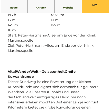
GPX
Route
Anrufen
Website
1:13 h
4,97 km
13 m
10 m
149 m
165 m
16 m
Start: Peter-Hartmann-Allee, am Ende vor der Klinik
Martinusquelle
Ziel: Peter-Hartmann-Allee, am Ende vor der Klinik
Martinusquelle
VitalWanderWelt - Gelassenheit
Große
Kurwaldrunde
Dieser Rundweg ist eine Erweiterung der kleinen
Kurwaldrunde und eignet sich demnach für geübtere
Wanderer, die unseren Kurwald und unser
deutschlandweit einzigartiges Heilklima noch
intensiver erleben möchten. Auf einer Länge von fünf
Kilometern bietet die große Kurwaldrunde einen