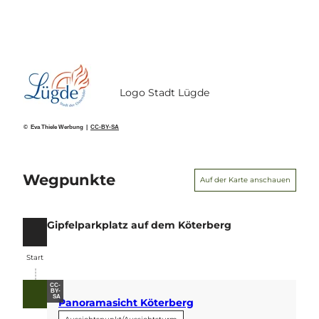
Logo Stadt Lügde
© Eva Thiele Werbung |
CC-BY-SA
Wegpunkte
Auf der Karte anschauen
Gipfelparkplatz auf dem Köterberg
Start
Start
CC-
BY-
SA
Panoramasicht Köterberg