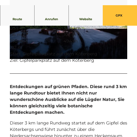
GPX
Route
Anrufen
Website
0:59 h
3,04 km
© MARKUS KLEINSORGE // REMBRANDT FLI
© Lügde Marketing e.V. |
CC-BY-SA
116 m
102 m
GHTS |
CC-BY-SA
392 m
494 m
102 m
Start: Gipfelparkplatz auf dem Köterberg
Ziel: Gipfelparkplatz auf dem Köterberg
© MARKUS KLEINSORGE // REMBRANDT FLIGHTS |
CC-BY-SA
Entdeckungen auf grünen Pfaden. Diese rund 3 km
lange Rundtour bietet Ihnen nicht nur
wunderschöne Ausblicke auf die Lügder Natur, Sie
können gleichzeitig viele botanische
Entdeckungen machen.
Dieser 3 km lange Rundweg startet auf dem Gipfel des
Köterbergs und führt zunächst über die
Niedersachsenwiese hinunter zu einem Heckensaum,